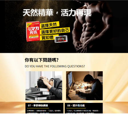
日本瑪卡壯陽藥專賣店
金槍不倒藥推薦
性功能對男性而言，不僅是生理需求的滿足，更是自
信與活力的來源，然而，隨著年齡增長、壓力累積，
許多男性面臨早泄困擾，不僅影響親密關係，更讓自
尊心受挫，
金槍不倒藥推薦
萃取東革阿里、瑪卡、人
參等珍貴藥材，以千年中醫理論為基礎，結合現代科
技提煉，從根源調理男性體質，其獨特配方能促進腦
部荷爾蒙分泌，加速陰莖海綿體血液回流，同時擴張
毛細血管，增強勃起硬度與持久力，不同於化學藥物
的副作用，本品成分天然溫和，無依賴性，每日只需